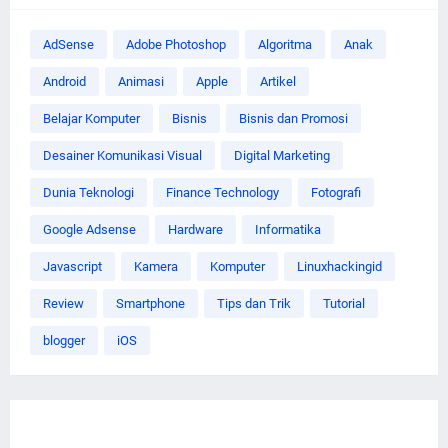
AdSense
Adobe Photoshop
Algoritma
Anak
Android
Animasi
Apple
Artikel
Belajar Komputer
Bisnis
Bisnis dan Promosi
Desainer Komunikasi Visual
Digital Marketing
Dunia Teknologi
Finance Technology
Fotografi
Google Adsense
Hardware
Informatika
Javascript
Kamera
Komputer
Linuxhackingid
Review
Smartphone
Tips dan Trik
Tutorial
blogger
iOS