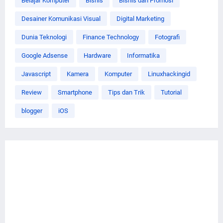
Belajar Komputer
Bisnis
Bisnis dan Promosi
Desainer Komunikasi Visual
Digital Marketing
Dunia Teknologi
Finance Technology
Fotografi
Google Adsense
Hardware
Informatika
Javascript
Kamera
Komputer
Linuxhackingid
Review
Smartphone
Tips dan Trik
Tutorial
blogger
iOS