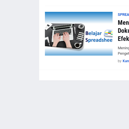
SPRE
Meni
Dok
Efe
Mening
Penget
by
Kan