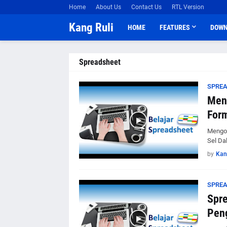
Home
About Us
Contact Us
RTL Version
Kang Ruli
HOME
FEATURES
DOWN
Spreadsheet
SPRE
Men
Form
Mengop
Sel Da
by
Kan
SPRE
Spr
Peng