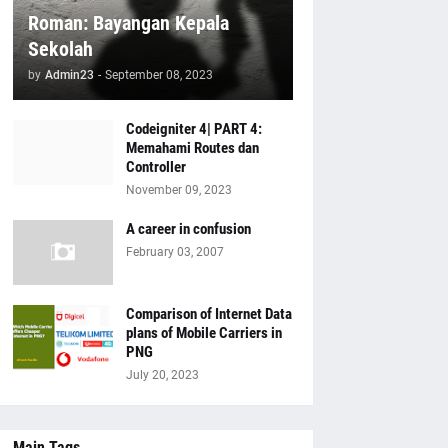
Roman: Bayangan Kepala
Sekolah
by
Admin23
-
September 08, 2023
Codeigniter 4| PART 4:
Memahami Routes dan
Controller
November 09, 2023
A career in confusion
February 03, 2007
Comparison of Internet Data
plans of Mobile Carriers in
PNG
July 20, 2023
Main Tags