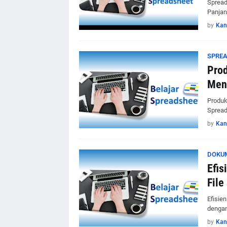
Spread
Panjang
by
Kan
SPRE
Prod
Men
Produk
Spread
by
Kan
DOKU
Efis
File
Efisie
dengan
by
Kan