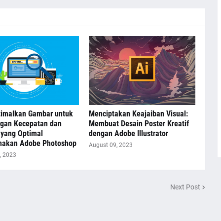
imalkan Gambar untuk
Menciptakan Keajaiban Visual:
gan Kecepatan dan
Membuat Desain Poster Kreatif
 yang Optimal
dengan Adobe Illustrator
akan Adobe Photoshop
August 09, 2023
, 2023
Next Post
Home
About Us
Contact Us
Sitemap
Disclaimer
Te