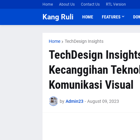
Home
About Us
Contact Us
RTL Version
Kang Ruli
HOME
FEATURES
DO
Home
TechDesign Insights
TechDesign Insigh
Kecanggihan Teknol
Komunikasi Visual
by
Admin23
-
August 09, 2023