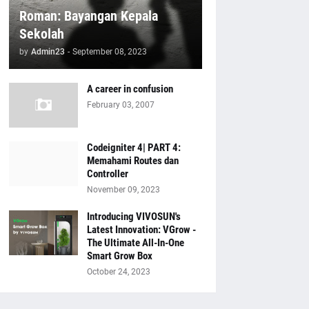
Roman: Bayangan Kepala
Sekolah
by
Admin23
-
September 08, 2023
A career in confusion
February 03, 2007
Codeigniter 4| PART 4:
Memahami Routes dan
Controller
November 09, 2023
Introducing VIVOSUN's
Latest Innovation: VGrow -
The Ultimate All-In-One
Smart Grow Box
October 24, 2023