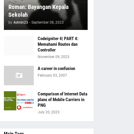
Roman: Bayangan Kepala
Sekolah
by
Admin23
-
September 08, 2023
Codeigniter 4| PART 4:
Memahami Routes dan
Controller
November 09, 2023
A career in confusion
February 03, 2007
Comparison of Internet Data
plans of Mobile Carriers in
PNG
July 20, 2023
Main Tags