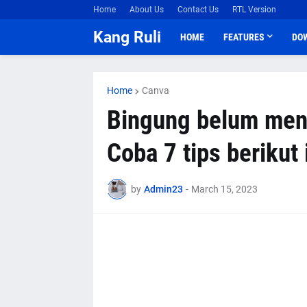
Home
About Us
Contact Us
RTL Version
Kang Ruli
HOME
FEATURES
DO
Home
Canva
Bingung belum mend
Coba 7 tips berikut 
by
Admin23
-
March 15, 2023