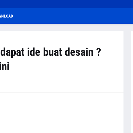
WNLOAD
apat ide buat desain ?
ini