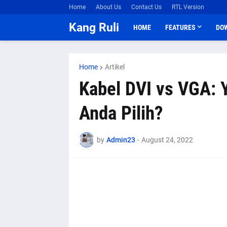
Home
About Us
Contact Us
RTL Version
Kang Ruli
HOME
FEATURES
DO
Home
Artikel
Kabel DVI vs VGA:
Anda Pilih?
by
Admin23
-
August 24, 2022