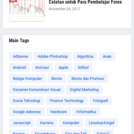
Catatan untuk Para Pembelajar Forex
November 04, 2017
Main Tags
AdSense
Adobe Photoshop
Algoritma
Anak
Android
Animasi
Apple
Artikel
Belajar Komputer
Bisnis
Bisnis dan Promosi
Desainer Komunikasi Visual
Digital Marketing
Dunia Teknologi
Finance Technology
Fotografi
Google Adsense
Hardware
Informatika
Javascript
Kamera
Komputer
Linuxhackingid
Review
Smartphone
Tips dan Trik
Tutorial