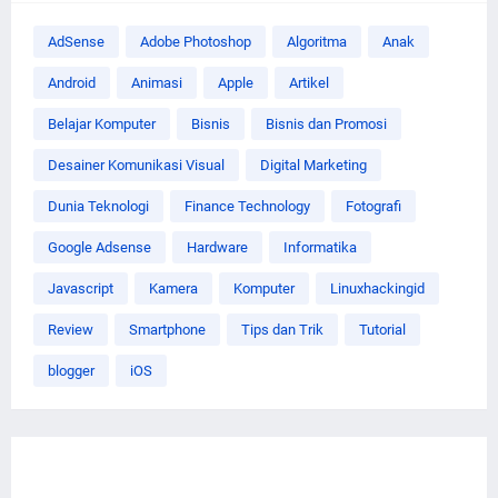
AdSense
Adobe Photoshop
Algoritma
Anak
Android
Animasi
Apple
Artikel
Belajar Komputer
Bisnis
Bisnis dan Promosi
Desainer Komunikasi Visual
Digital Marketing
Dunia Teknologi
Finance Technology
Fotografi
Google Adsense
Hardware
Informatika
Javascript
Kamera
Komputer
Linuxhackingid
Review
Smartphone
Tips dan Trik
Tutorial
blogger
iOS