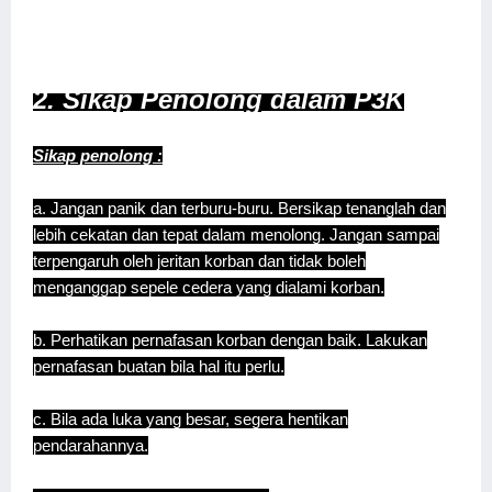
2. Sikap Penolong dalam P3K
Sikap penolong :
a. Jangan panik dan terburu-buru. Bersikap tenanglah dan
lebih cekatan dan tepat dalam menolong. Jangan sampai
terpengaruh oleh jeritan korban dan tidak boleh
menganggap sepele cedera yang dialami korban.
b. Perhatikan pernafasan korban dengan baik. Lakukan
pernafasan buatan bila hal itu perlu.
c. Bila ada luka yang besar, segera hentikan
pendarahannya.