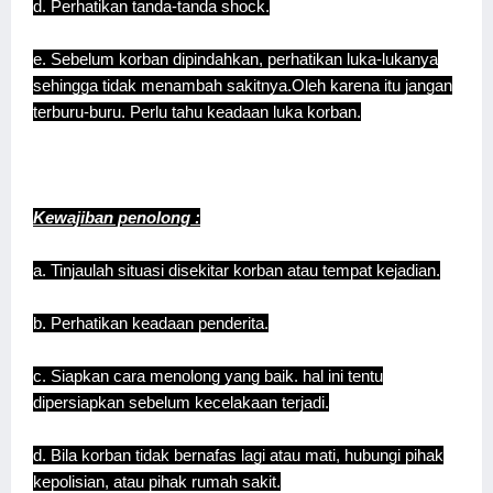
d. Perhatikan tanda-tanda shock.
e. Sebelum korban dipindahkan, perhatikan luka-lukanya
sehingga tidak menambah sakitnya.Oleh karena itu jangan
terburu-buru. Perlu tahu keadaan luka korban.
Kewajiban penolong :
a. Tinjaulah situasi disekitar korban atau tempat kejadian.
b. Perhatikan keadaan penderita.
c. Siapkan cara menolong yang baik. hal ini tentu
dipersiapkan sebelum kecelakaan terjadi.
d. Bila korban tidak bernafas lagi atau mati, hubungi pihak
kepolisian, atau pihak rumah sakit.